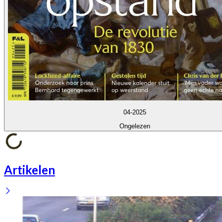
04-2025
Ongelezen
Artikelen