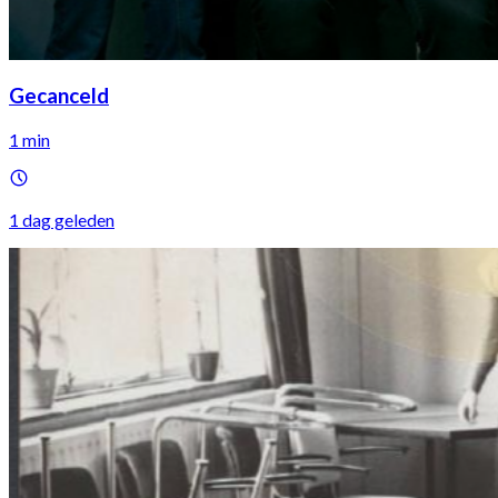
Gecanceld
1 min
1 dag geleden