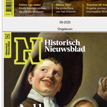
09-2026
Ongelezen