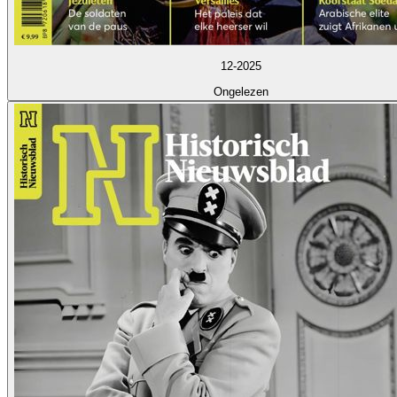
12-2025
Ongelezen