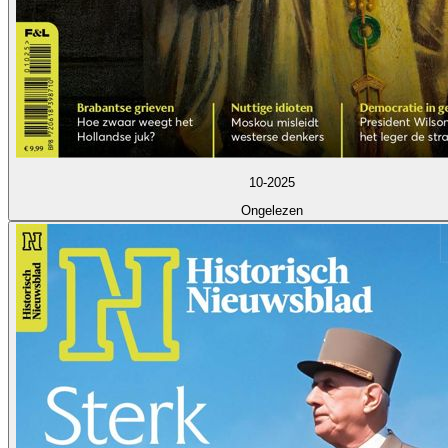
10-2025
Ongelezen